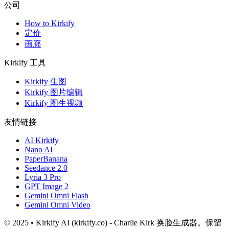
公司
How to Kirkify
定价
画廊
Kirkify 工具
Kirkify 生图
Kirkify 图片编辑
Kirkify 图生视频
友情链接
AI Kirkify
Nano AI
PaperBanana
Seedance 2.0
Lyria 3 Pro
GPT Image 2
Gemini Omni Flash
Gemini Omni Video
© 2025 • Kirkify AI (kirkify.co) - Charlie Kirk 换脸生成器。保留