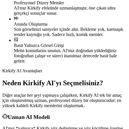
Profesyonel Düzey Memler
AI'mız Kirkify efektinde uzmanlaşmıştır, öne çıkan ultra
gerçekçi sonuçlar sunar.
Anında Oluşturma
Son görselinizi saniyeler içinde alın. Bekleme yok, karmaşık
render kuyruğu yok. Sadece hızlı, komik memler.
Basit Yalnızca Görsel Girişi
Metin komutlarını unutun. AI'mız doğrudan yüklediğiniz
fotoğraftan çalışır ve süreci inanılmaz derecede basit hale
getirir.
Kirkify AI Avantajları
Neden Kirkify AI'yı Seçmelisiniz?
Diğer araçlar her şeyi yapmaya çalışırken, Kirkify AI tek bir amaç
için oluşturulmuş uzman, profesyonel düzey bir oluşturucudur: en
yüksek kaliteli Kirkify memlerini oluşturmak.
Uzman AI Modeli
AI'mız *yalnızca* Kirkify yüz değiştirme ve yüz küçültme üzerine