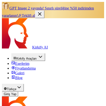
GPT Image 2 yayında!
Sınırlı süreliğine %50 indirimden
yararlanın!
🎉
Teklifi al
Kirkify AI
Kirkify Araçları
Eserlerim
Fiyatlandırma
Galeri
Blog
Türkçe
Giriş Yap