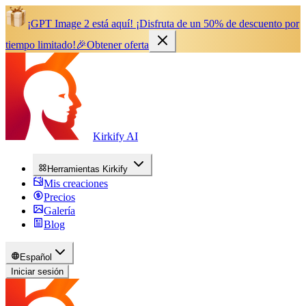
¡GPT Image 2 está aquí!
¡Disfruta de un 50% de descuento por
tiempo limitado!
🎉
Obtener oferta
Kirkify AI
Herramientas Kirkify
Mis creaciones
Precios
Galería
Blog
Español
Iniciar sesión