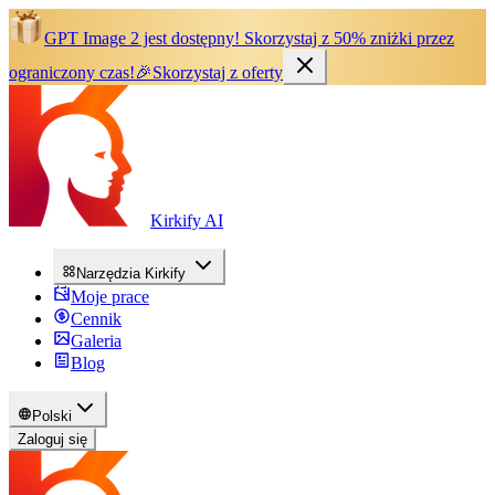
GPT Image 2 jest dostępny!
Skorzystaj z 50% zniżki przez
ograniczony czas!
🎉
Skorzystaj z oferty
Kirkify AI
Narzędzia Kirkify
Moje prace
Cennik
Galeria
Blog
Polski
Zaloguj się