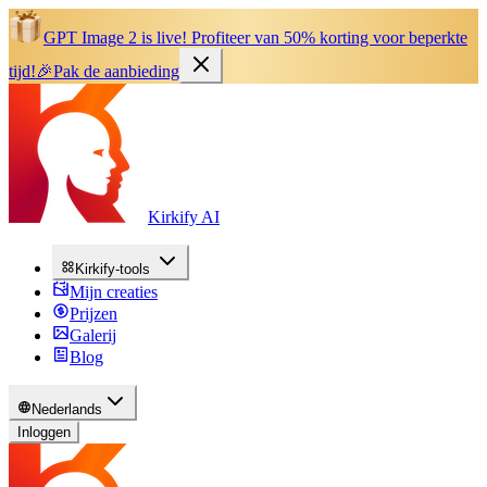
GPT Image 2 is live!
Profiteer van 50% korting voor beperkte
tijd!
🎉
Pak de aanbieding
Kirkify AI
Kirkify-tools
Mijn creaties
Prijzen
Galerij
Blog
Nederlands
Inloggen