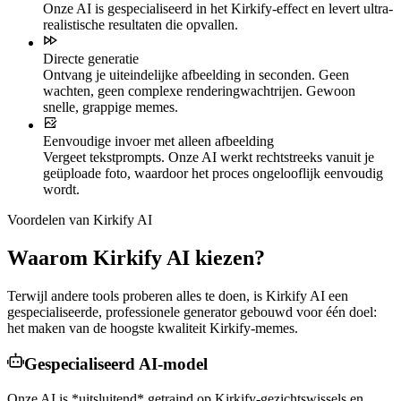
Onze AI is gespecialiseerd in het Kirkify-effect en levert ultra-
realistische resultaten die opvallen.
Directe generatie
Ontvang je uiteindelijke afbeelding in seconden. Geen
wachten, geen complexe renderingwachtrijen. Gewoon
snelle, grappige memes.
Eenvoudige invoer met alleen afbeelding
Vergeet tekstprompts. Onze AI werkt rechtstreeks vanuit je
geüploade foto, waardoor het proces ongelooflijk eenvoudig
wordt.
Voordelen van Kirkify AI
Waarom Kirkify AI kiezen?
Terwijl andere tools proberen alles te doen, is Kirkify AI een
gespecialiseerde, professionele generator gebouwd voor één doel:
het maken van de hoogste kwaliteit Kirkify-memes.
Gespecialiseerd AI-model
Onze AI is *uitsluitend* getraind op Kirkify-gezichtswissels en