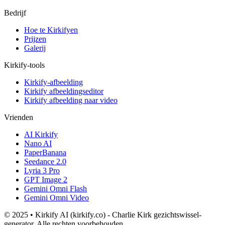
Bedrijf
Hoe te Kirkifyen
Prijzen
Galerij
Kirkify-tools
Kirkify-afbeelding
Kirkify afbeeldingseditor
Kirkify afbeelding naar video
Vrienden
AI Kirkify
Nano AI
PaperBanana
Seedance 2.0
Lyria 3 Pro
GPT Image 2
Gemini Omni Flash
Gemini Omni Video
© 2025 • Kirkify AI (kirkify.co) - Charlie Kirk gezichtswissel-
generator. Alle rechten voorbehouden.