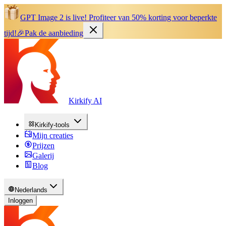
GPT Image 2 is live!
Profiteer van 50% korting voor beperkte
tijd!
🎉
Pak de aanbieding
Kirkify AI
Kirkify-tools
Mijn creaties
Prijzen
Galerij
Blog
Nederlands
Inloggen