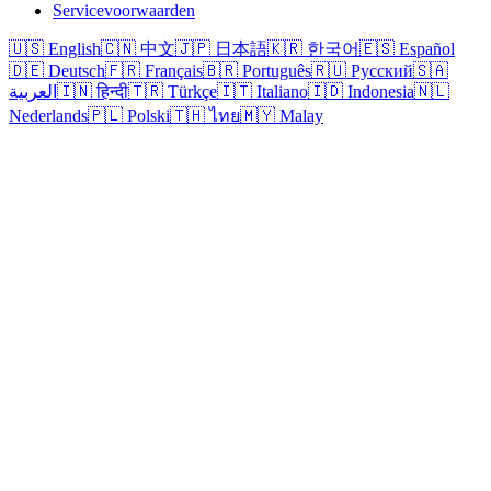
Servicevoorwaarden
🇺🇸
English
🇨🇳
中文
🇯🇵
日本語
🇰🇷
한국어
🇪🇸
Español
🇩🇪
Deutsch
🇫🇷
Français
🇧🇷
Português
🇷🇺
Русский
🇸🇦
العربية
🇮🇳
हिन्दी
🇹🇷
Türkçe
🇮🇹
Italiano
🇮🇩
Indonesia
🇳🇱
Nederlands
🇵🇱
Polski
🇹🇭
ไทย
🇲🇾
Malay