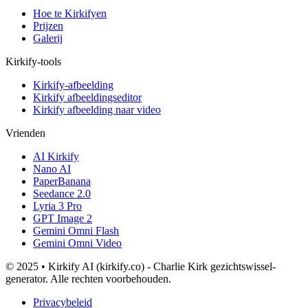
Hoe te Kirkifyen
Prijzen
Galerij
Kirkify-tools
Kirkify-afbeelding
Kirkify afbeeldingseditor
Kirkify afbeelding naar video
Vrienden
AI Kirkify
Nano AI
PaperBanana
Seedance 2.0
Lyria 3 Pro
GPT Image 2
Gemini Omni Flash
Gemini Omni Video
© 2025 • Kirkify AI (kirkify.co) - Charlie Kirk gezichtswissel-
generator. Alle rechten voorbehouden.
Privacybeleid