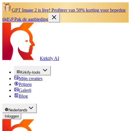
GPT Image 2 is live!
Profiteer van 50% korting voor beperkte
tijd!
🎉
Pak de aanbieding
Kirkify AI
Kirkify-tools
Mijn creaties
Prijzen
Galerij
Blog
Nederlands
Inloggen