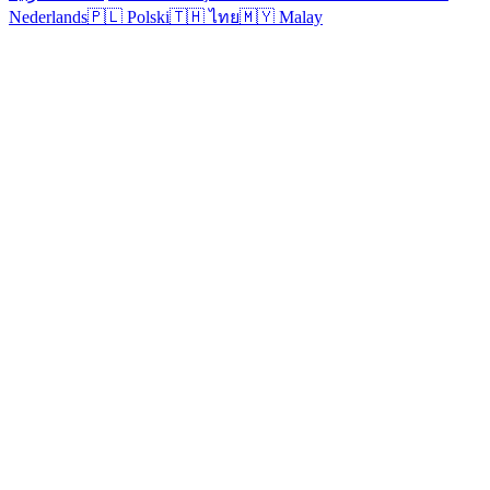
Nederlands
🇵🇱
Polski
🇹🇭
ไทย
🇲🇾
Malay