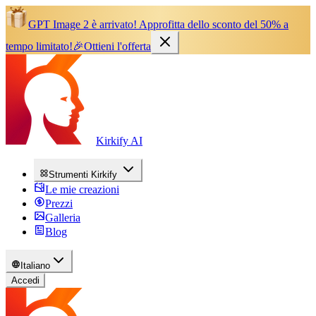
GPT Image 2 è arrivato!
Approfitta dello sconto del 50% a
tempo limitato!
🎉
Ottieni l'offerta
Kirkify AI
Strumenti Kirkify
Le mie creazioni
Prezzi
Galleria
Blog
Italiano
Accedi