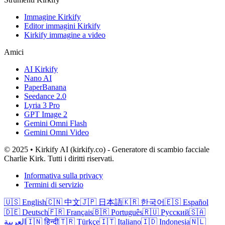
Immagine Kirkify
Editor immagini Kirkify
Kirkify immagine a video
Amici
AI Kirkify
Nano AI
PaperBanana
Seedance 2.0
Lyria 3 Pro
GPT Image 2
Gemini Omni Flash
Gemini Omni Video
© 2025 • Kirkify AI (kirkify.co) - Generatore di scambio facciale
Charlie Kirk. Tutti i diritti riservati.
Informativa sulla privacy
Termini di servizio
🇺🇸
English
🇨🇳
中文
🇯🇵
日本語
🇰🇷
한국어
🇪🇸
Español
🇩🇪
Deutsch
🇫🇷
Français
🇧🇷
Português
🇷🇺
Русский
🇸🇦
العربية
🇮🇳
हिन्दी
🇹🇷
Türkçe
🇮🇹
Italiano
🇮🇩
Indonesia
🇳🇱