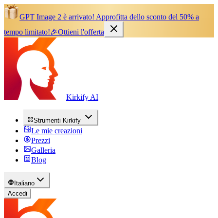
GPT Image 2 è arrivato!
Approfitta dello sconto del 50% a
tempo limitato!
🎉
Ottieni l'offerta
Kirkify AI
Strumenti Kirkify
Le mie creazioni
Prezzi
Galleria
Blog
Italiano
Accedi