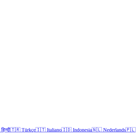
हिन्दी
🇹🇷
Türkçe
🇮🇹
Italiano
🇮🇩
Indonesia
🇳🇱
Nederlands
🇵🇱