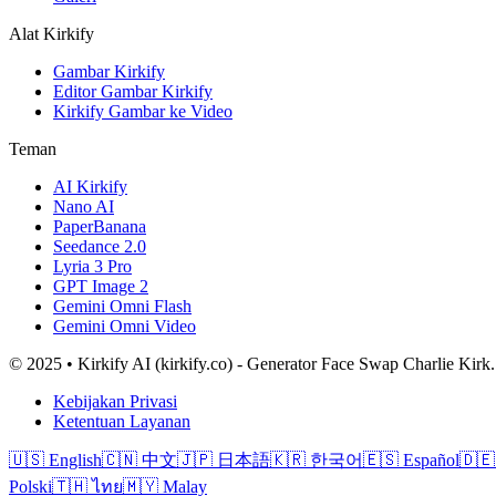
Alat Kirkify
Gambar Kirkify
Editor Gambar Kirkify
Kirkify Gambar ke Video
Teman
AI Kirkify
Nano AI
PaperBanana
Seedance 2.0
Lyria 3 Pro
GPT Image 2
Gemini Omni Flash
Gemini Omni Video
© 2025 • Kirkify AI (kirkify.co) - Generator Face Swap Charlie Kirk.
Kebijakan Privasi
Ketentuan Layanan
🇺🇸
English
🇨🇳
中文
🇯🇵
日本語
🇰🇷
한국어
🇪🇸
Español
🇩🇪
Polski
🇹🇭
ไทย
🇲🇾
Malay