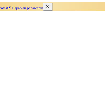
batas!
🎉
Dapatkan penawaran