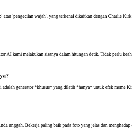
p' atau 'pengecilan wajah', yang terkenal dikaitkan dengan Charlie K
 AI kami melakukan sisanya dalam hitungan detik. Tidak perlu keahli
nya?
alah generator *khusus* yang dilatih *hanya* untuk efek meme Kirkify
da unggah. Bekerja paling baik pada foto yang jelas dan menghadap 