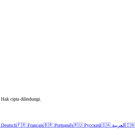
 Hak cipta dilindungi.
Deutsch
🇫🇷
Français
🇧🇷
Português
🇷🇺
Русский
🇸🇦
العربية
🇮🇳