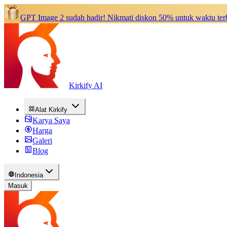
GPT Image 2 sudah hadir!
Nikmati diskon 50% untuk waktu ter
Kirkify AI
Alat Kirkify
Karya Saya
Harga
Galeri
Blog
Indonesia
Masuk