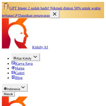
GPT Image 2 sudah hadir!
Nikmati diskon 50% untuk waktu
terbatas!
🎉
Dapatkan penawaran
Kirkify AI
Alat Kirkify
Karya Saya
Harga
Galeri
Blog
Indonesia
Masuk