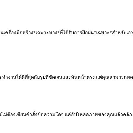
็นเครื่องมือสร้าง*เฉพาะทาง*ที่ได้รับการฝึกฝน*เฉพาะ*สำหรับเอฟเ
ทำงานได้ดีที่สุดกับรูปที่ชัดเจนและหันหน้าตรง แต่คุณสามารถทดล
คุณไม่ต้องเขียนคำสั่งข้อความใดๆ แค่อัปโหลดภาพของคุณแล้วคลิก '