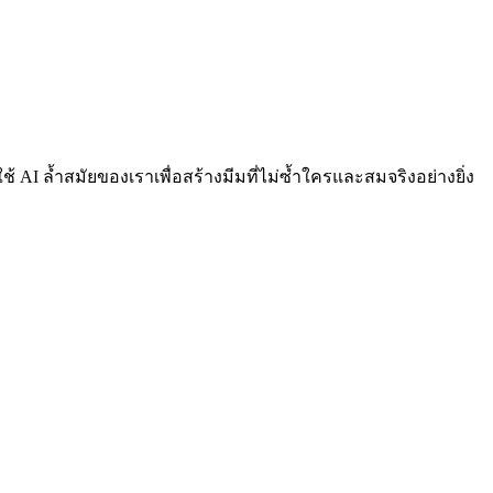
 AI ล้ำสมัยของเราเพื่อสร้างมีมที่ไม่ซ้ำใครและสมจริงอย่างยิ่ง