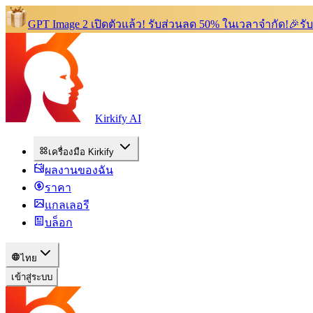
GPT Image 2 เปิดตัวแล้ว!
รับส่วนลด 50% ในเวลาจำกัด!
🎉
รั
Kirkify AI
เครื่องมือ Kirkify
ผลงานของฉัน
ราคา
แกลเลอรี
บล็อก
ไทย
เข้าสู่ระบบ