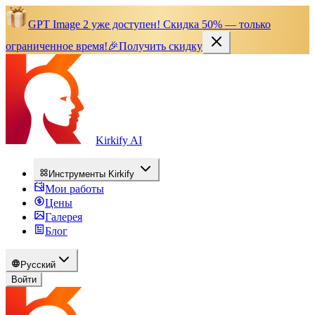
GPT Image 2 уже доступен!
Скидка 50% — только
ограниченное время!
🎉
Получить скидку
Kirkify AI
Инструменты Kirkify
Мои работы
Цены
Галерея
Блог
Русский
Войти