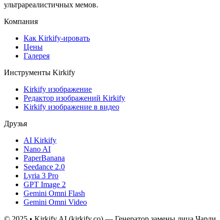
ультрареалистичных мемов.
Компания
Как Kirkify-ировать
Цены
Галерея
Инструменты Kirkify
Kirkify изображение
Редактор изображений Kirkify
Kirkify изображение в видео
Друзья
AI Kirkify
Nano AI
PaperBanana
Seedance 2.0
Lyria 3 Pro
GPT Image 2
Gemini Omni Flash
Gemini Omni Video
© 2025 • Kirkify AI (kirkify.co) — Генератор замены лица Чарли