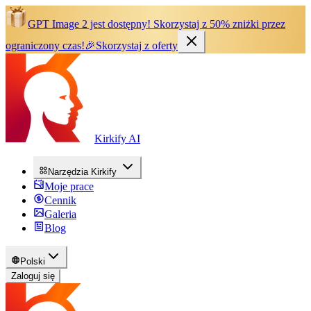
GPT Image 2 jest dostępny!
Skorzystaj z 50% zniżki przez
ograniczony czas!
🎉
Skorzystaj z oferty
Kirkify AI
Narzędzia Kirkify
Moje prace
Cennik
Galeria
Blog
Polski
Zaloguj się