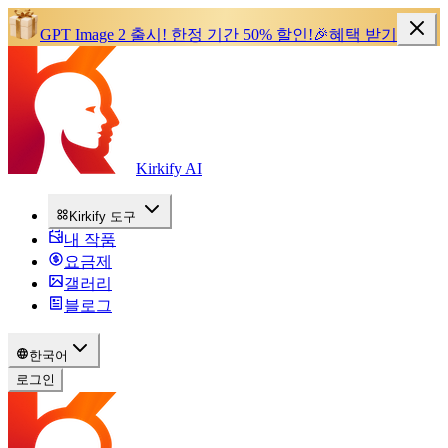
GPT Image 2 출시!
한정 기간 50% 할인!
🎉
혜택 받기
Kirkify AI
Kirkify 도구
내 작품
요금제
갤러리
블로그
한국어
로그인