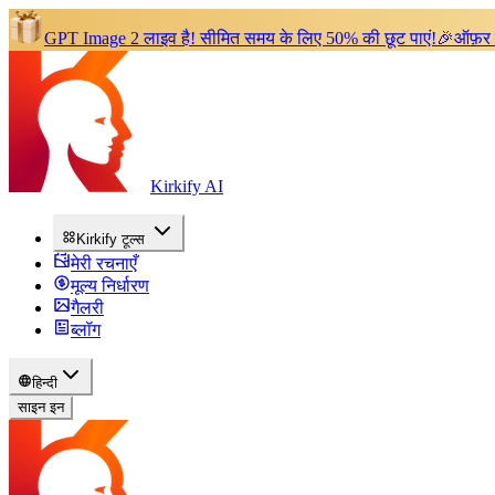
GPT Image 2 लाइव है!
सीमित समय के लिए 50% की छूट पाएं!
🎉
ऑफ़र 
Kirkify AI
Kirkify टूल्स
मेरी रचनाएँ
मूल्य निर्धारण
गैलरी
ब्लॉग
हिन्दी
साइन इन